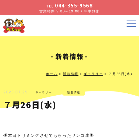
044-355-9568
TEL
営業時間 9:00～19:00 / 年中無休
新着情報
ホーム
>
新着情報
>
ギャラリー
>
７月26日(水)
2023.07.29
,
ギャラリー
新着情報
７月26日(水)
🌟本日トリミングさせてもらったワンコ達🌟