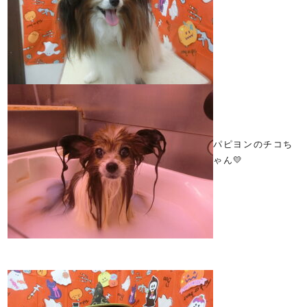
パピヨンのチコち
ゃん💛