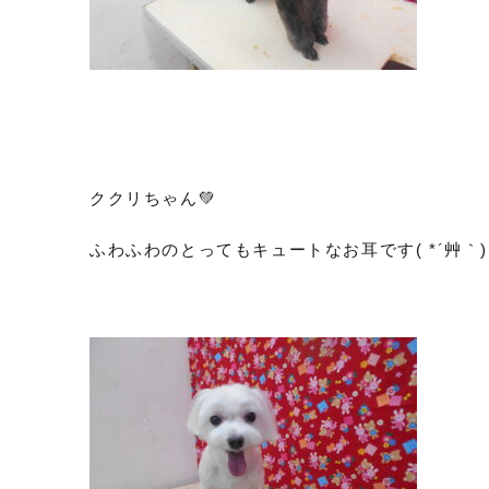
ククリちゃん💚
ふわふわのとってもキュートなお耳です( *´艸｀)