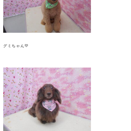
グミちゃん💛