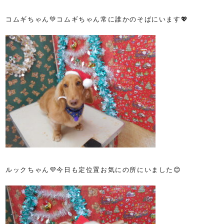
コムギちゃん💚コムギちゃん常に誰かのそばにいます💖
ルックちゃん💜今日も定位置お気にの所にいました😊