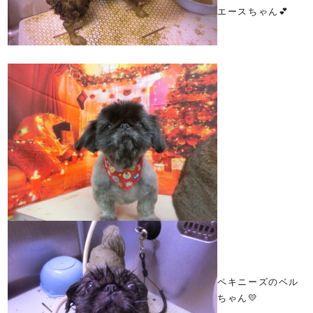
エースちゃん💕
ペキニーズのベル
ちゃん💛