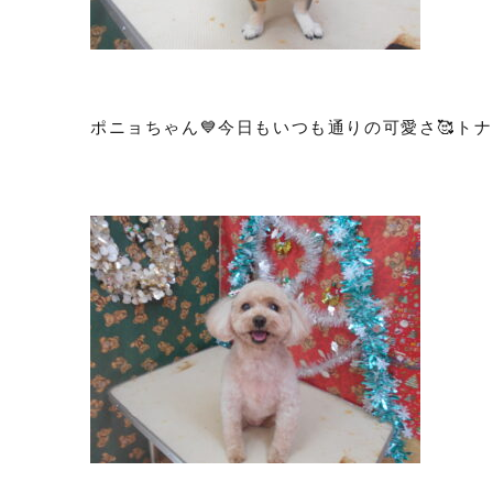
ポニョちゃん💙今日もいつも通りの可愛さ🥰トナ