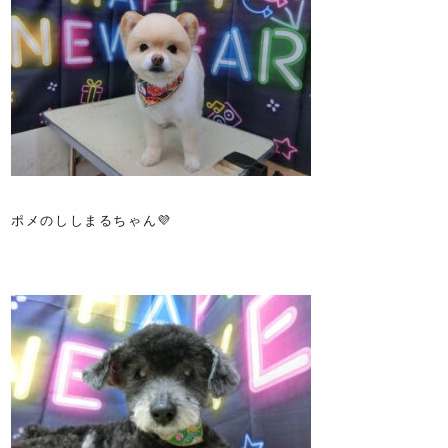
ポメのししまるちゃん💜