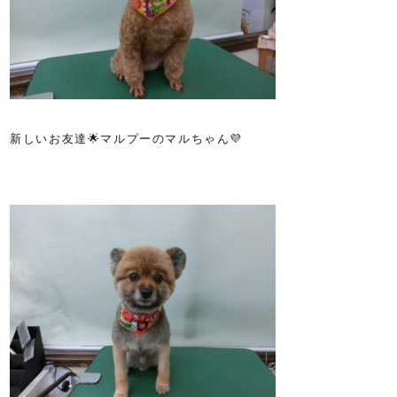
新しいお友達🌟マルプーのマルちゃん💜