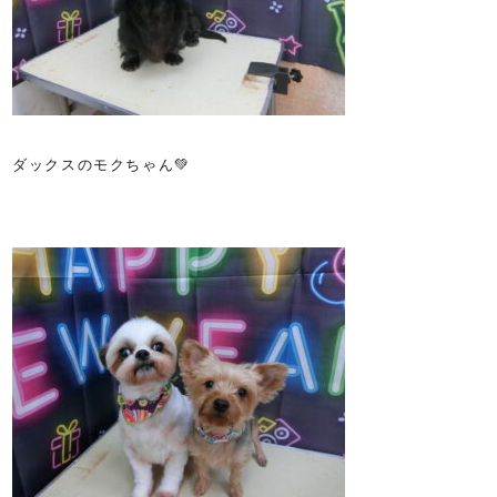
ダックスのモクちゃん💚