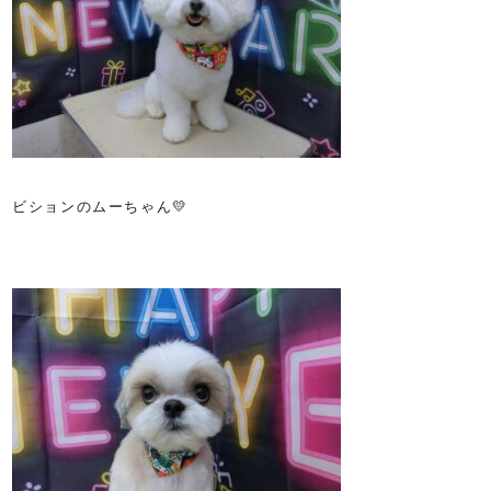
ビションのムーちゃん💛