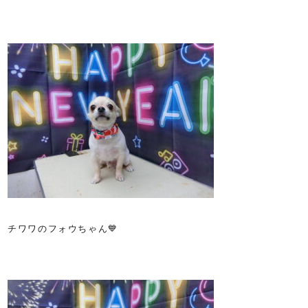
チワワのフォウちゃん💙