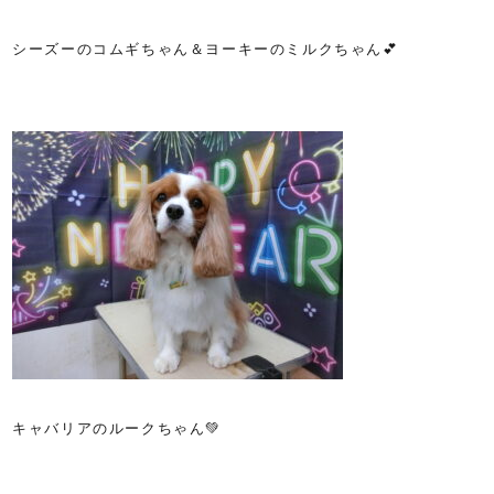
シーズーのコムギちゃん＆ヨーキーのミルクちゃん💕
キャバリアのルークちゃん💚