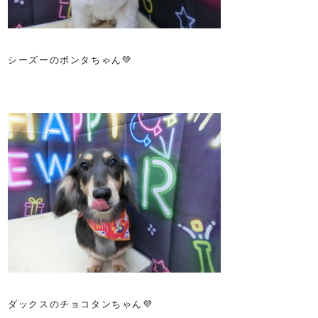
シーズーのポンタちゃん💚
ダックスのチョコタンちゃん💜