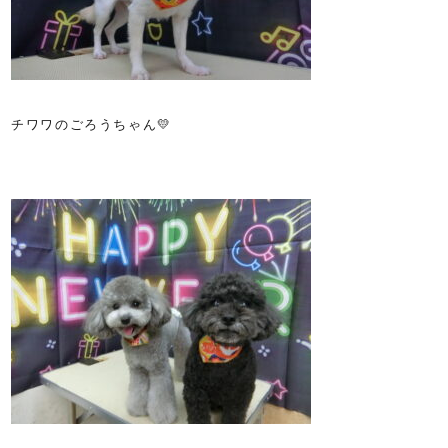
チワワのごろうちゃん💛