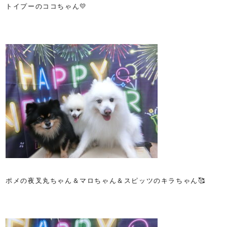
トイプーのココちゃん💛
ポメの夜叉丸ちゃん＆マロちゃん＆スピッツのキラちゃん🥰