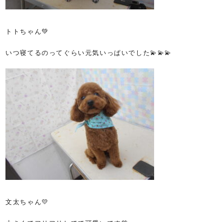
トトちゃん💚
いつ寝てるのってぐらい元気いっぱいでした💫💫💫
文太ちゃん💛