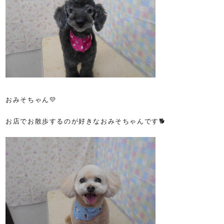
おみそちゃん💛
お店でお散歩するのが好きなおみそちゃんです🐕