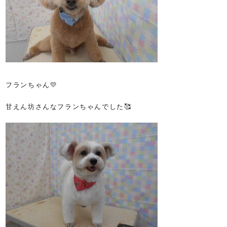
フランちゃん💛
甘えん坊さんなフランちゃんでした🥰