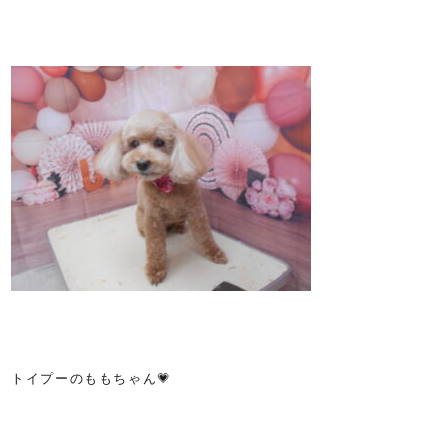
トイプーのももちゃん💗