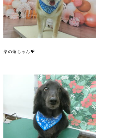
柴の蓮ちゃん💝