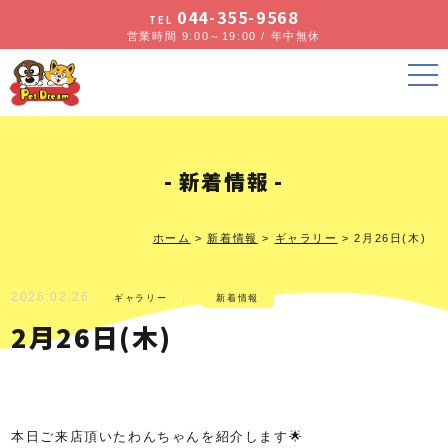
044-355-9568
TEL
営業時間 9:00～19:00 / 年中無休
新着情報
ホーム
>
新着情報
>
ギャラリー
>
2月26日(木)
2026.02.26
,
ギャラリー
新着情報
2月26日(木)
本日ご来店頂いたわんちゃんを紹介します🌟