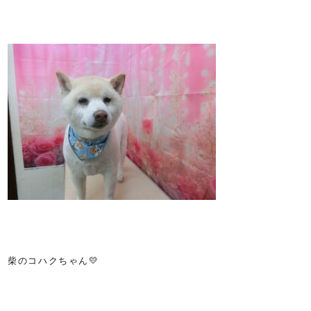
柴のコハクちゃん💛