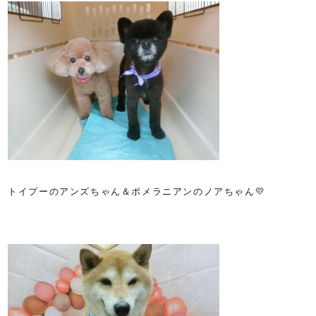
トイプーのアンズちゃん＆ポメラニアンのノアちゃん💛