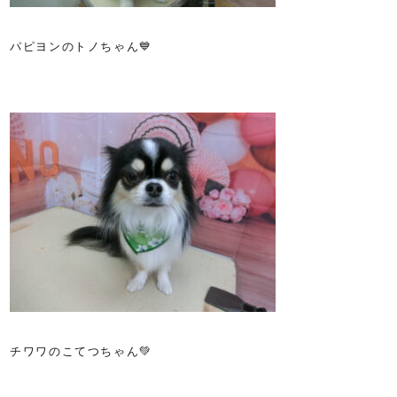
パピヨンのトノちゃん💙
チワワのこてつちゃん💚