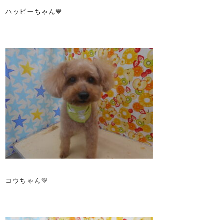
ハッピーちゃん💙
コウちゃん💛