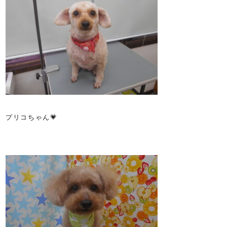
プリコちゃん💗