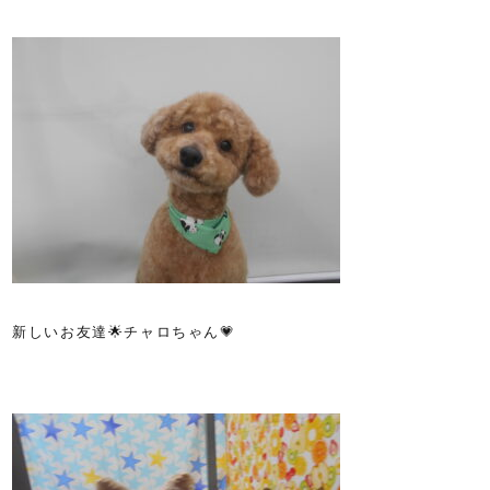
新しいお友達🌟チャロちゃん💗