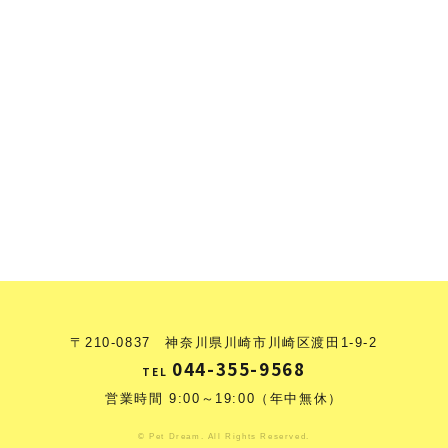
〒210-0837 神奈川県川崎市川崎区渡田1-9-2
044-355-9568
TEL
営業時間 9:00～19:00（年中無休）
© Pet Dream. All Rights Reserved.