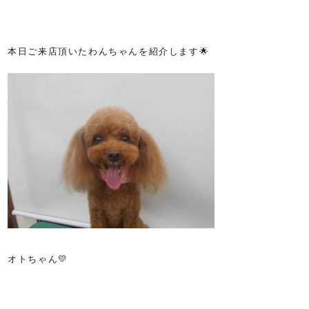
本日ご来店頂いたわんちゃんを紹介します🌟
オトちゃん💛