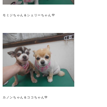
モミジちゃん＆シェリーちゃん💜
カノンちゃん＆ココちゃん💚