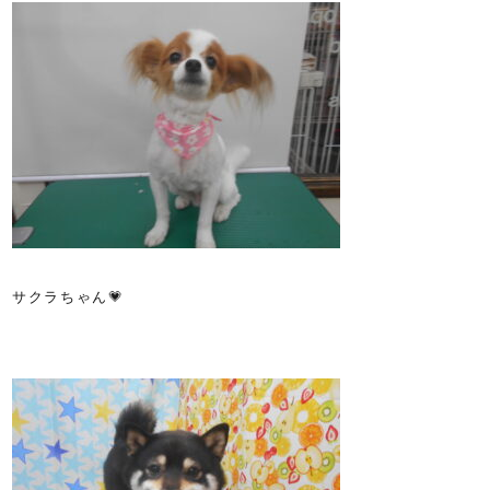
サクラちゃん💗