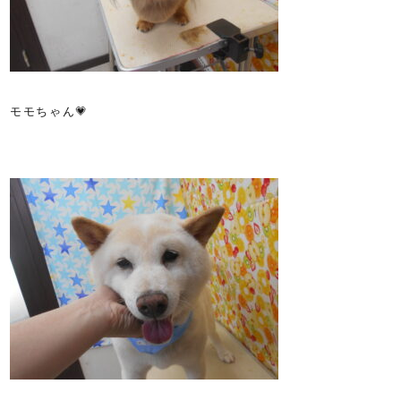
モモちゃん💗