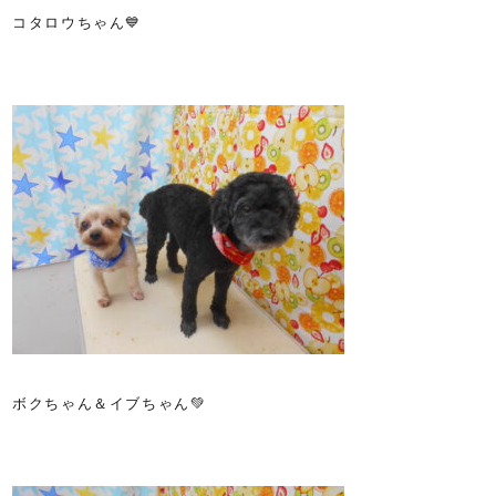
コタロウちゃん💙
ボクちゃん＆イブちゃん💚