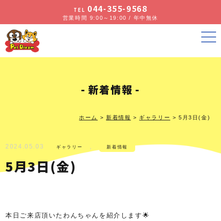
044-355-9568
TEL
営業時間 9:00～19:00 / 年中無休
新着情報
ホーム
>
新着情報
>
ギャラリー
>
5月3日(金)
2024.05.03
,
ギャラリー
新着情報
5月3日(金)
本日ご来店頂いたわんちゃんを紹介します🌟