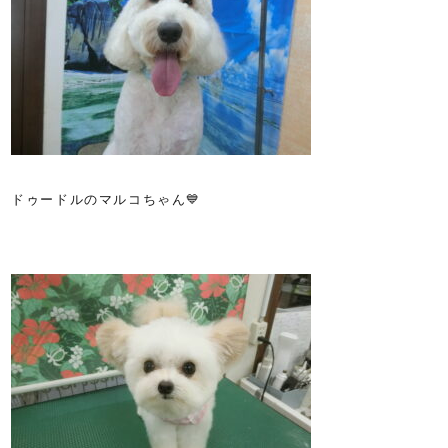
ドゥードルのマルコちゃん💙