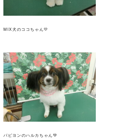
MIX犬のココちゃん💛
パピヨンのハルカちゃん💚