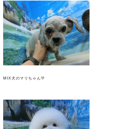
MIX犬のマリちゃん💛