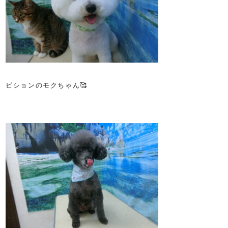
ビションのモクちゃん🥰