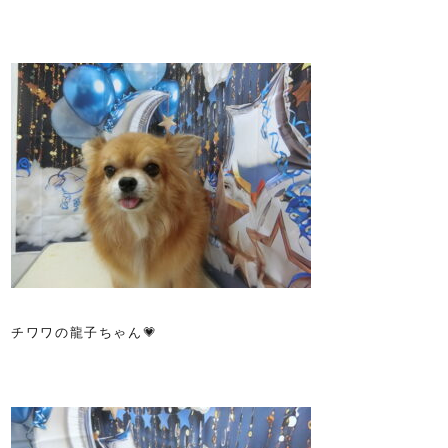
チワワの龍子ちゃん💗