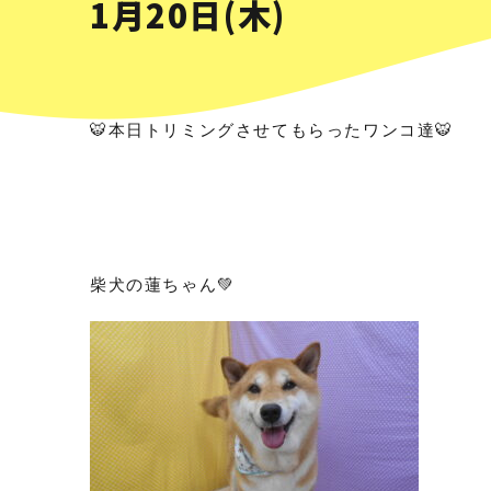
1月20日(木)
🐯本日トリミングさせてもらったワンコ達🐯
柴犬の蓮ちゃん💚