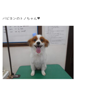
パピヨンのトノちゃん🧡