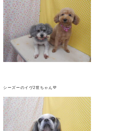
シーズーのイヴ2世ちゃん💜