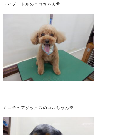
トイプードルのココちゃん🧡
ミニチュアダックスのコルちゃん💚