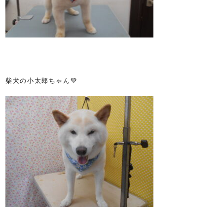
柴犬の小太郎ちゃん💚