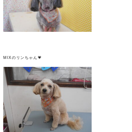
MIXのリンちゃん💗