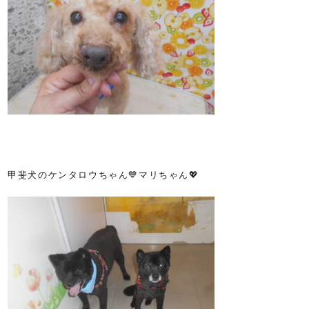
甲斐犬のケンタロウちゃん💙マリちゃん💖