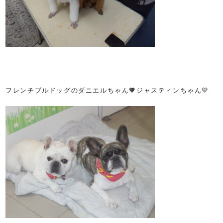
フレンチブルドッグのダニエルちゃん🧡ジャスティンちゃん💛