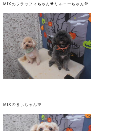
MIXのフラッフィちゃん💗リルニーちゃん💜
MIXのきぃちゃん💚