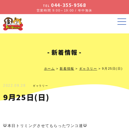
044-355-9568
TEL
営業時間 9:00～19:00 / 年中無休
新着情報
ホーム
>
新着情報
>
ギャラリー
>
9月25日(日)
2022.09.28
ギャラリー
9月25日(日)
🐯本日トリミングさせてもらったワンコ達🐯