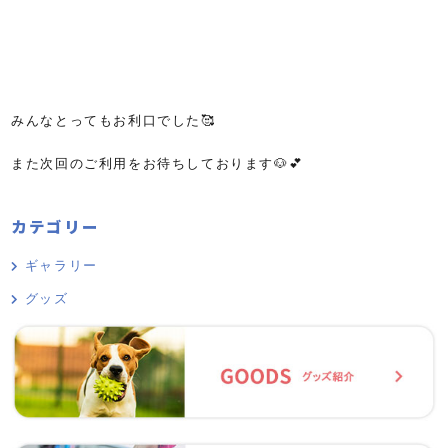
みんなとってもお利口でした🥰
また次回のご利用をお待ちしております🐶💕
カテゴリー
ギャラリー
グッズ